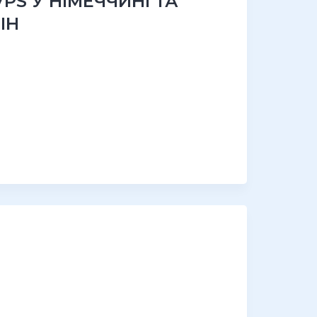
PS У НІМЕЧЧИНІ ТА
ІН