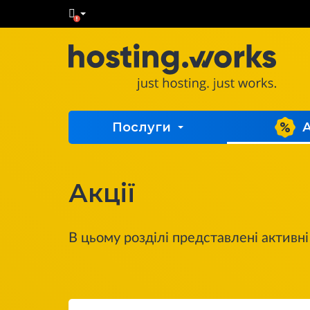

Послуги
А
Акції
В цьому розділі представлені активні 