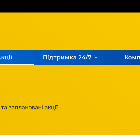
кції
Підтримка 24/7
Комп
та заплановані акції